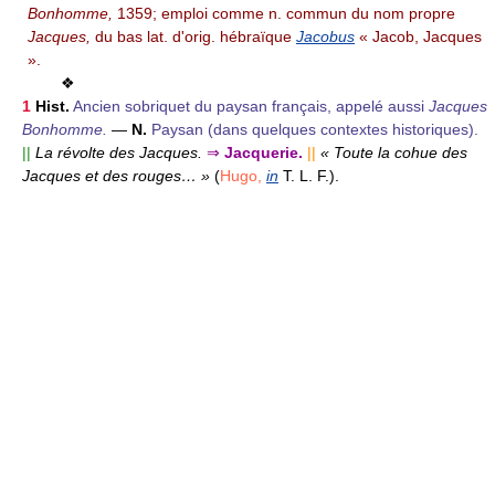
Bonhomme,
1359; emploi comme n. commun du nom propre
Jacques,
du bas lat. d'orig. hébraïque
Jacobus
« Jacob, Jacques
».
❖
1
Hist.
Ancien sobriquet du paysan français, appelé aussi
Jacques
Bonhomme.
—
N.
Paysan (dans quelques contextes historiques).
||
La révolte des Jacques.
⇒
Jacquerie.
||
« Toute la cohue des
Jacques et des rouges… »
(
Hugo,
in
T. L. F.).