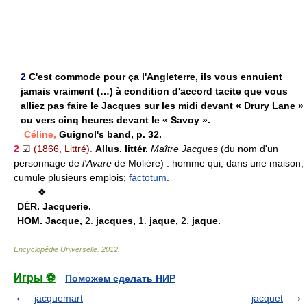
2
C'est commode pour ça l'Angleterre, ils vous ennuient
jamais vraiment (…) à condition d'accord tacite que vous
alliez pas faire le Jacques sur les midi devant « Drury Lane »
ou vers cinq heures devant le « Savoy ».
Céline,
Guignol's band, p. 32.
2
☑
(1866, Littré).
Allus. littér.
Maître Jacques
(du nom d'un
personnage de
l'Avare
de Molière) :
homme qui, dans une maison,
cumule plusieurs emplois;
factotum
.
❖
DÉR.
Jacquerie.
HOM.
Jacque,
2.
jacques,
1.
jaque,
2.
jaque.
Encyclopédie Universelle
.
2012
.
Игры ⚽
Поможем сделать НИР
jacquemart
jacquet