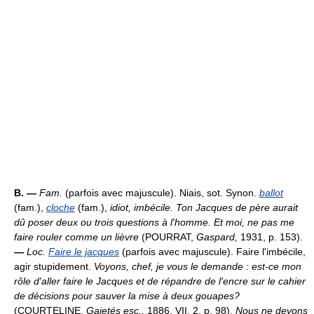
B. —
Fam.
(parfois avec majuscule). Niais, sot. Synon.
ballot
(fam.),
cloche
(fam.),
idiot, imbécile.
Ton Jacques de père aurait
dû poser deux ou trois questions à l'homme. Et moi, ne pas me
faire rouler comme un lièvre
(POURRAT,
Gaspard,
1931, p. 153).
—
Loc.
Faire le jacques
(parfois avec majuscule). Faire l'imbécile,
agir stupidement.
Voyons, chef, je vous le demande : est-ce mon
rôle d'aller faire le Jacques et de répandre de l'encre sur le cahier
de décisions pour sauver la mise à deux gouapes?
(COURTELINE,
Gaietés esc.,
1886, VII, 2, p. 98).
Nous ne devons