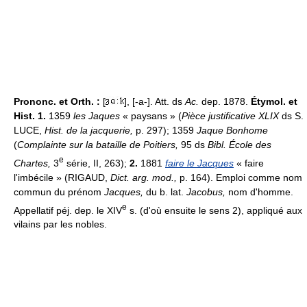
Prononc. et Orth. :
[
], [-a-]. Att. ds
Ac.
dep. 1878.
Étymol. et
Hist. 1.
1359
les Jaques
« paysans » (
Pièce justificative XLIX
ds S.
LUCE,
Hist. de la jacquerie,
p. 297); 1359
Jaque Bonhome
(
Complainte sur la bataille de Poitiers,
95 ds
Bibl. École des
e
Chartes,
3
série, II, 263);
2.
1881
faire le Jacques
« faire
l'imbécile » (RIGAUD,
Dict. arg. mod.,
p. 164). Emploi comme nom
commun du prénom
Jacques,
du b. lat.
Jacobus,
nom d'homme.
e
Appellatif péj. dep. le XIV
s. (d'où ensuite le sens 2), appliqué aux
vilains par les nobles.