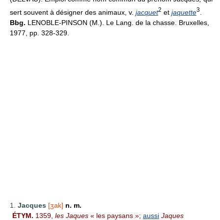
2
3
sert souvent à désigner des animaux, v.
jacquet
et
jaquette
.
Bbg.
LENOBLE-PINSON (M.). Le Lang. de la chasse. Bruxelles,
1977, pp. 328-329.
1.
Jacques
[ʒak]
n. m.
ÉTYM.
1359,
les Jaques
« les paysans »;
aussi
Jaques