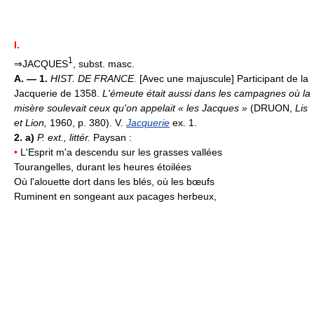
I.
1
⇒JACQUES
, subst. masc.
A. — 1.
HIST. DE FRANCE.
[Avec une majuscule] Participant de la
Jacquerie de 1358.
L'émeute était aussi dans les campagnes où la
misère soulevait ceux qu'on appelait « les Jacques »
(DRUON,
Lis
et Lion,
1960, p. 380). V.
Jacquerie
ex. 1.
2. a)
P. ext., littér.
Paysan :
•
L'Esprit m'a descendu sur les grasses vallées
Tourangelles, durant les heures étoilées
Où l'alouette dort dans les blés, où les bœufs
Ruminent en songeant aux pacages herbeux,