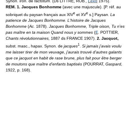
Synon. iron. de
factotum.
(Ds LITTRÉ, ROB.,
Lexis
1975).
REM.
1.
Jacques Bonhomme
(avec une majuscule). [P. réf. au
e
e
sobriquet du paysan français aux XIV
et XV
s.] Paysan.
La
patience de Jacques Bonhomme.
L'histoire de Jacques
Bonhomme
(
Ac.
1878).
Jacques Bonhomme, Triple oison, Tu n'es
pas maître en ta maison Quand nous y sommes
(
E
. POTTIER,
Chants révolutionnaires,
1887 ds FRANCE 1907).
2.
Jacquot,
1
subst. masc., hapax. Synon. de
jacques
.
Si jamais j'avais voulu
me laisser tirer de mon veuvage, j'aurais trouvé d'autres galants
que ce jacquot en habit de rase brune, plus fait pour être berger
de moutons que maître d'enfants baptisés
(POURRAT,
Gaspard,
1922, p. 168).