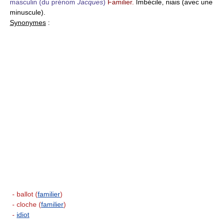
masculin
(du prénom
Jacques
)
Familier.
Imbécile, niais (avec une
minuscule).
Synonymes
:
- ballot (
familier
)
- cloche (
familier
)
-
idiot