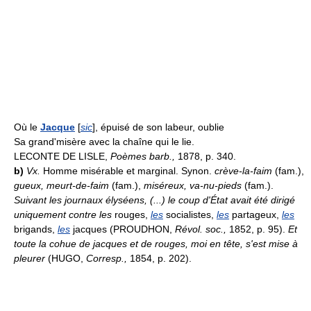
Où le
Jacque
[
sic
], épuisé de son labeur, oublie
Sa grand'misère avec la chaîne qui le lie.
LECONTE DE LISLE,
Poèmes barb.,
1878, p. 340.
b)
Vx.
Homme misérable et marginal. Synon.
crève-la-faim
(fam.),
gueux, meurt-de-faim
(fam.),
miséreux, va-nu-pieds
(fam.).
Suivant les journaux élyséens, (...) le coup d'État avait été dirigé
uniquement contre les
rouges,
les
socialistes,
les
partageux,
les
brigands,
les
jacques (PROUDHON,
Révol. soc.,
1852, p. 95).
Et
toute la cohue de jacques et de rouges, moi en tête, s'est mise à
pleurer
(HUGO,
Corresp.,
1854, p. 202).