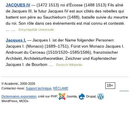
JACQUES IV
— (1472 1513) roi d’Écosse (1488 1513) Fils aîné
de Jacques III, le futur Jacques IV est aux côtés des rebelles qui
battent son père au Sauchieburn (1488), bataille suivie du meurtre
du roi. Son rôle dans ces événements est mal connu et contesté.
… …
Encyclopédie Universelle
Jacques I.
— Jacques I. ist der Name folgender Personen:
Jacques I. (Monaco) (1689–1751), Fürst von Monaco Jacques I.
Androuet du Cerceau (1510/1520–1585/1586), französischer
Architekt, Architekturtheoretiker, Zeichner und Kupferstecher
Jacques I. de Bourbon …
Deutsch Wikipedia
© Academic, 2000-2026
18+
Contactez-nous:
Support technique
,
RÉCLAME
Dictionnaires exportation
, créé sur PHP,
Joomla,
Drupal,
WordPress, MODx.