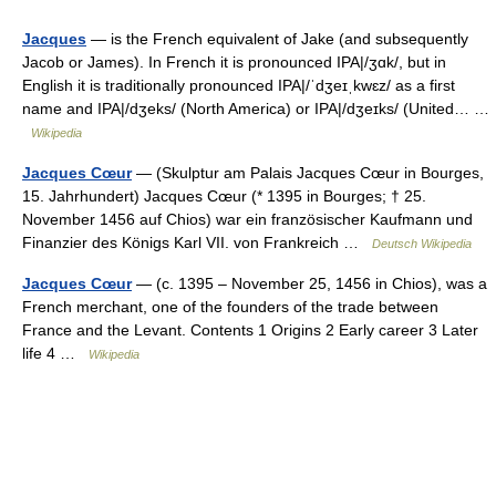
Jacques
— is the French equivalent of Jake (and subsequently
Jacob or James). In French it is pronounced IPA|/ʒɑk/, but in
English it is traditionally pronounced IPA|/ˈdʒeɪˌkwɛz/ as a first
name and IPA|/dʒeks/ (North America) or IPA|/dʒeɪks/ (United… …
Wikipedia
Jacques Cœur
— (Skulptur am Palais Jacques Cœur in Bourges,
15. Jahrhundert) Jacques Cœur (* 1395 in Bourges; † 25.
November 1456 auf Chios) war ein französischer Kaufmann und
Finanzier des Königs Karl VII. von Frankreich …
Deutsch Wikipedia
Jacques Cœur
— (c. 1395 – November 25, 1456 in Chios), was a
French merchant, one of the founders of the trade between
France and the Levant. Contents 1 Origins 2 Early career 3 Later
life 4 …
Wikipedia