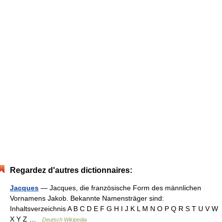
Regardez d'autres dictionnaires:
Jacques
— Jacques, die französische Form des männlichen
Vornamens Jakob. Bekannte Namensträger sind:
Inhaltsverzeichnis A B C D E F G H I J K L M N O P Q R S T U V W
X Y Z …
Deutsch Wikipedia