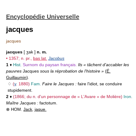
Encyclopédie Universelle
jacques
jacques
jacques
[ ʒak ]
n. m.
• 1357; n. pr.,
bas lat.
Jacobus
1
♦
Hist.
Surnom du paysan français.
Ils « tâchent d'accabler les
pauvres
Jacques
sous la réprobation de l'histoire »
(
É.
Guillaumin
)
.
♢
(
v
. 1880)
Fam.
Faire le Jacques :
faire l'idiot, se conduire
stupidement.
2
♦
(1866; du n. d'un personnage de « L'Avare » de Molière)
Iron.
Maître Jacques :
factotum.
⊗ HOM.
Jack
,
jaque.