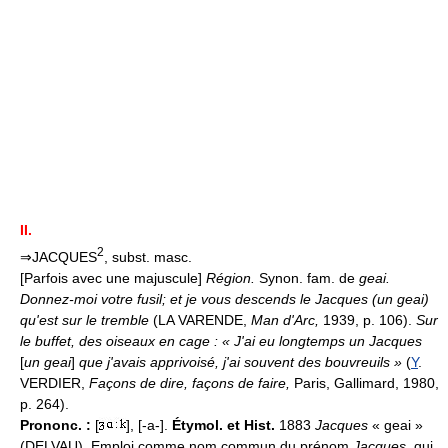
II.
2
⇒JACQUES
, subst. masc.
[Parfois avec une majuscule]
Région.
Synon. fam. de
geai.
Donnez-moi votre fusil; et je vous descends le Jacques (un geai)
qu'est sur le tremble
(LA VARENDE,
Man d'Arc,
1939, p. 106).
Sur
le buffet, des oiseaux en cage : « J'ai eu longtemps un Jacques
[
un geai
]
que j'avais apprivoisé, j'ai souvent des bouvreuils »
(
Y
.
VERDIER,
Façons de dire, façons de faire,
Paris, Gallimard, 1980,
p. 264).
Prononc. :
[
], [-a-].
Étymol. et Hist.
1883
Jacques
« geai »
(DELVAU). Emploi comme nom commun du prénom
Jacques,
qui