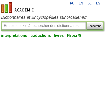
RU
EN
DE
ES
fr-academic.com
Dictionnaires et Encyclopédies sur 'Academic'
Recherche!
interprétations
traductions
livres
Игры ⚽